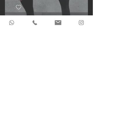
Gratis proefles Personal Training
Bekijk assortiment
Verzenden en retourneren
Algemene voorwaarden
Privacy beleid
© 2020 by Forma Fit Life