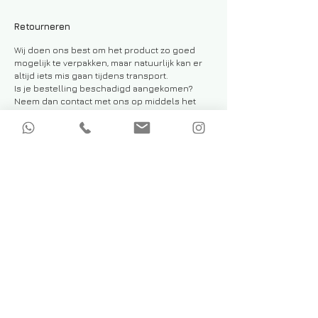
Retourneren
Wij doen ons best om het product zo goed
mogelijk te verpakken, maar natuurlijk kan er
altijd iets mis gaan tijdens transport.
Is je bestelling beschadigd aangekomen?
Neem dan contact met ons op middels het
contactformulier, of stuur een e-mail naar
info@formafitlife.com
. Dan zoeken wij een
passende oplossing.
Verzenden en retourneren
Algemene voorwaarden
Privacy beleid
© 2020 by Forma Fit Life